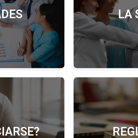
ADES
LA 
IARSE?
REG